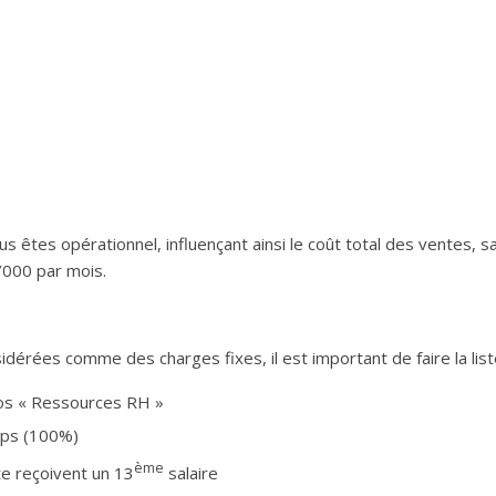
êtes opérationnel, influençant ainsi le coût total des ventes, sa
’000 par mois.
dérées comme des charges fixes, il est important de faire la list
 vos « Ressources RH »
emps (100%)
ème
te reçoivent un 13
salaire