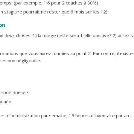
n temps (par exemple, 1.6 pour 2 coaches à 80%)
 stagiaire pourrait ne rester que 6 mois sur les 12)
ion
ion deux choses: 1) la marge nette sera-t-elle positive? 2) aurez
rmations que vous aurez fournies au point 2. Par contre, il exist
res non négligeable.
ériode donnée
 année
es d’administration par semaine, 16 heures d’inventaire par an…