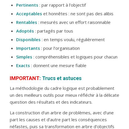
P
ertinents
: par rapport à l’objectif
A
cceptables
et honnêtes : ne sont pas des alibis
R
entables
: mesurés avec un effort raisonnable
A
doptés
: partagés par tous
D
isponibles
: en temps voulu, régulièrement
I
mportants
: pour l’organisation
S
imples
: compréhensibles et logiques pour chacun
E
xacts
: donnent une mesure fiable
IMPORTANT
: Trucs et astuces
La méthodologie du cadre logique est probablement
un des meilleurs outils pour mieux réfléchir à la délicate
question des résultats et des indicateurs.
La construction d’un arbre de problèmes, avec d’une
part les causes et d’autre part les conséquences
néfastes, puis sa transformation en arbre d’objectifs