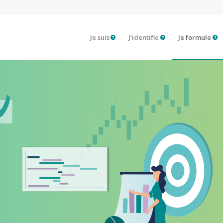
Je suis
J’identifie
Je formule