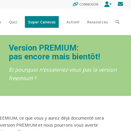
ENREGISTR
CON
CONNEXION
n
Quiz
Super Canevas
Action!
Ressources
Version PREMIUM:
pas encore mais bientôt!
Et pourquoi n’essaieriez-vous pas la version
freemium
?
REEMIUM, ce que vous y aurez déjà documenté sera
a version PREMIUM et nous pourrons vous avertir