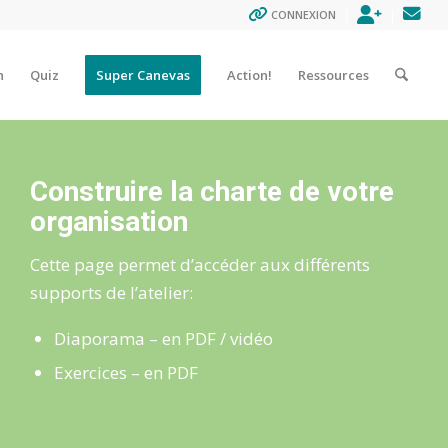
ENREGISTR
CON
CONNEXION
n
Quiz
Super Canevas
Action!
Ressources
Construire la charte de votre
organisation
Cette page permet d’accéder aux différents
supports de l’atelier:
Diaporama – en PDF / vidéo
Exercices – en PDF