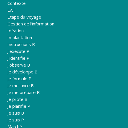
Contexte
EAT
Etape du Voyage
Gestion de l'information
Idéation
Implantation
Instructions B
J'exécute P
J'identifie P
J'observe B
Je développe B
Je formule P
Je me lance B
Je me prépare B
Je pilote B
Je planifie P
Je suis B
Je suis P
Marché