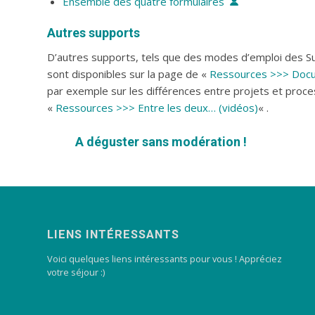
Ensemble des quatre formulaires
Autres supports
D’autres supports, tels que des modes d’emploi des S
sont disponibles sur la page de «
Ressources >>> Docu
par exemple sur les différences entre projets et proce
«
Ressources >>> Entre les deux… (vidéos)
« .
A déguster sans modération !
LIENS INTÉRESSANTS
Voici quelques liens intéressants pour vous ! Appréciez
votre séjour :)