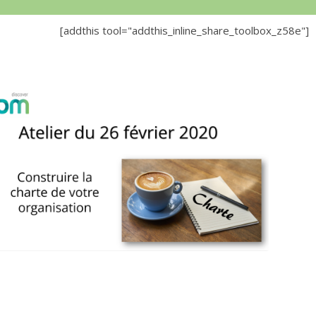
[addthis tool="addthis_inline_share_toolbox_z58e"]